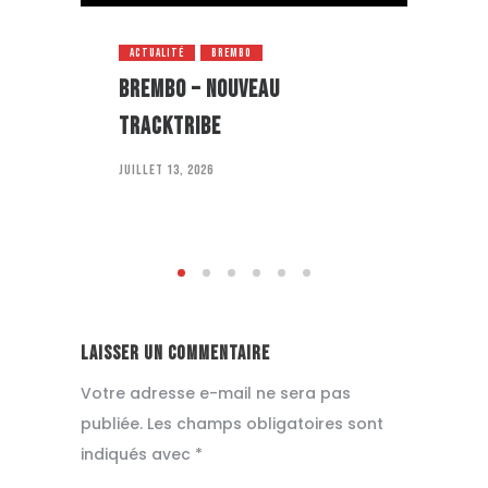
ACTUALITÉ
BREMBO
ACT
BREMBO – NOUVEAU
FUL
TRACKTRIBE
mai 2
juillet 13, 2026
Laisser un commentaire
Votre adresse e-mail ne sera pas
publiée.
Les champs obligatoires sont
indiqués avec
*