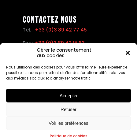
Contactez nous
Tél. :
+33 (0)3 89 42 77 45
Fax :
+33 (0)3 89 42 15 63
Gérer le consentement
aux cookies
Email :
info@semc.pro
Nous utilisons des cookies pour vous offrir la meilleure expérience
possible. Ils nous permettent d'offrir des fonctionnalités relatives
aux médias sociaux et d'analyser notre trafic
Accepter
Refuser
© Depuis 2006
KAREDESS
- Création de sites internet à
Voir les préférences
Mulhouse &
AROBASE
Politique de cookies