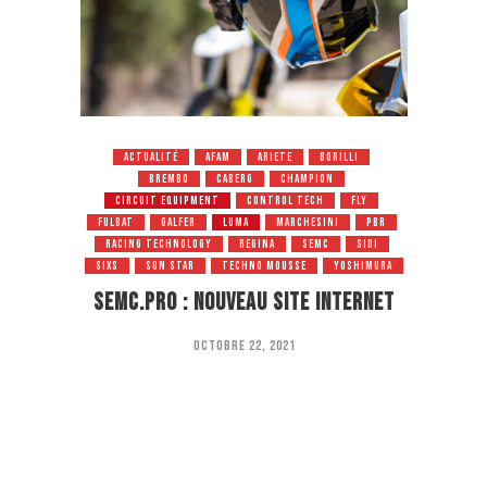
ACTUALITÉ
AFAM
ARIETE
BORILLI
BREMBO
CABERG
CHAMPION
CIRCUIT EQUIPMENT
CONTROL TECH
FLY
FULBAT
GALFER
LUMA
MARCHESINI
PBR
RACING TECHNOLOGY
REGINA
SEMC
SIDI
SIXS
SUN STAR
TECHNO MOUSSE
YOSHIMURA
SEMC.PRO : Nouveau site internet
octobre 22, 2021