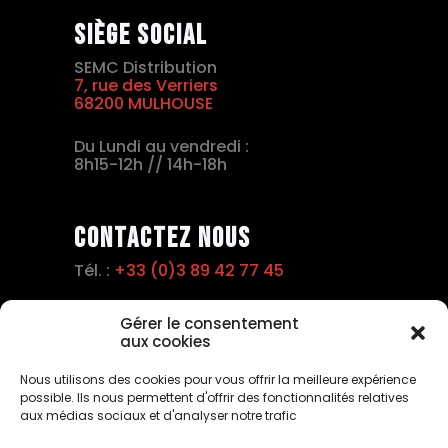
Siège social
SEMC Distribution
7, rue des Verriers
68200 MULHOUSE
Du Lundi au vendredi :
8h15-12h // 14h-18h
Contactez nous
Tél. :
+33 (0)3 89 42 77 45
Fax :
+33 (0)3 89 42 15 63
Gérer le consentement
aux cookies
Email :
info@semc.pro
Nous utilisons des cookies pour vous offrir la meilleure expérience
possible. Ils nous permettent d'offrir des fonctionnalités relatives
aux médias sociaux et d'analyser notre trafic