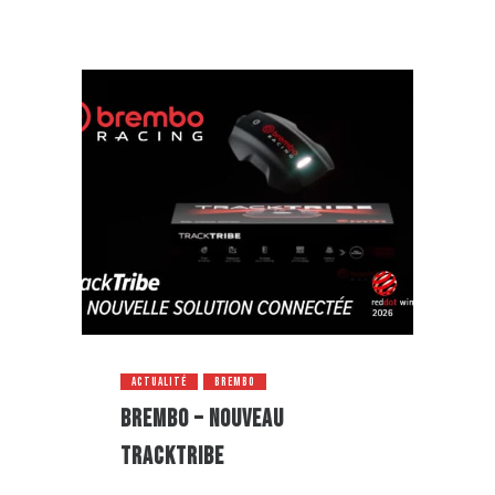
ACTUALITÉ
BREMBO
ACT
BREMBO – NOUVEAU
FUL
TRACKTRIBE
mai 2