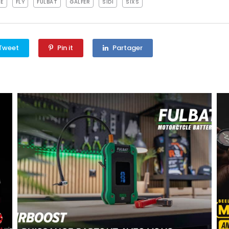
TE
FLY
FULBAT
GALFER
SIDI
SIXS
Tweet
Pin it
Partager