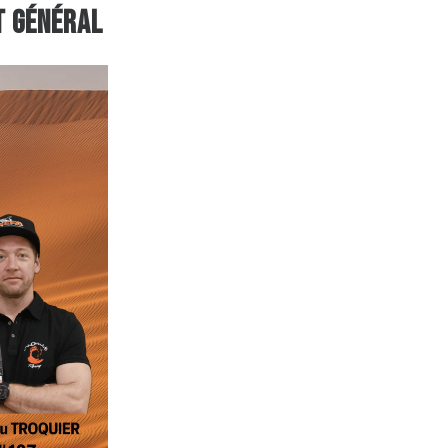
t
Général