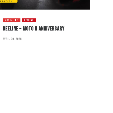
ACTUALITÉ
BEELINE
ACTUAL
BEELINE – MOTO II ANNIVERSARY
BREMB
avril 29, 2026
avril 22