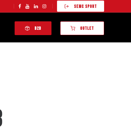
SEMC SPORT
B2B
OUTLET
3