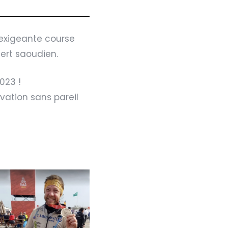
 exigeante course
sert saoudien.
023 !
vation sans pareil