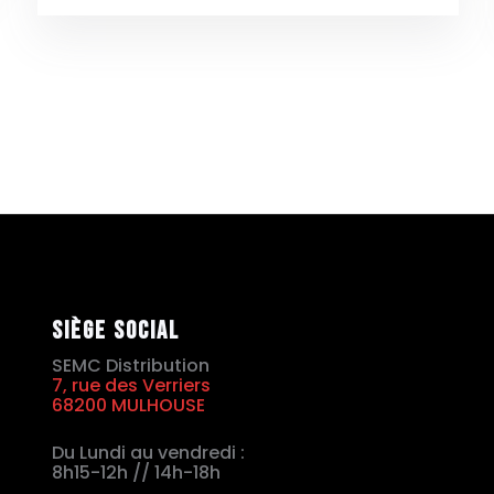
Siège social
SEMC Distribution
7, rue des Verriers
68200 MULHOUSE
Du Lundi au vendredi :
8h15-12h // 14h-18h