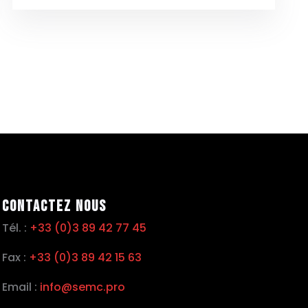
Contactez nous
Tél. :
+33 (0)3 89 42 77 45
Fax :
+33 (0)3 89 42 15 63
Email :
info@semc.pro