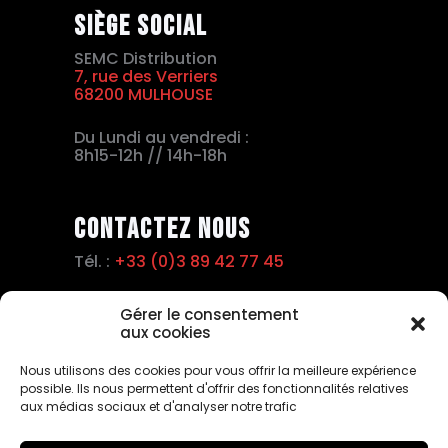
Siège social
SEMC Distribution
7, rue des Verriers
68200 MULHOUSE
Du Lundi au vendredi :
8h15-12h // 14h-18h
Contactez nous
Tél. :
+33 (0)3 89 42 77 45
Fax :
+33 (0)3 89 42 15 63
Gérer le consentement
aux cookies
Email :
info@semc.pro
Nous utilisons des cookies pour vous offrir la meilleure expérience
possible. Ils nous permettent d'offrir des fonctionnalités relatives
aux médias sociaux et d'analyser notre trafic