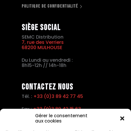
POLITIQUE DE CONFIDENTIALITÉ
Siège social
SEMC Distribution
7, rue des Verriers
68200 MULHOUSE
Du Lundi au vendredi :
8h15-12h // 14h-18h
Contactez nous
Tél. :
+33 (0)3 89 42 77 45
Fax :
+33 (0)3 89 42 15 63
Gérer le consentement
aux cookies
Email :
info@semc.pro